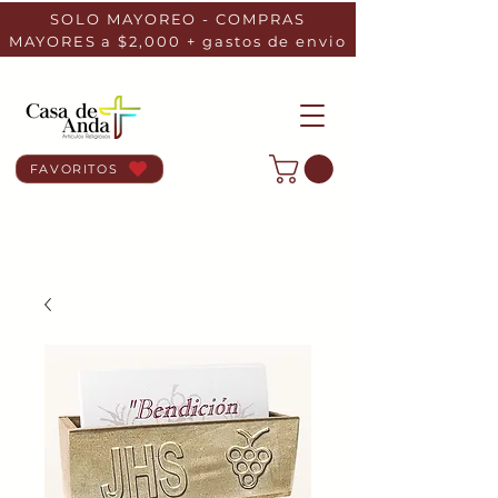
SOLO MAYOREO - COMPRAS
MAYORES a $2,000 + gastos de envio
FAVORITOS