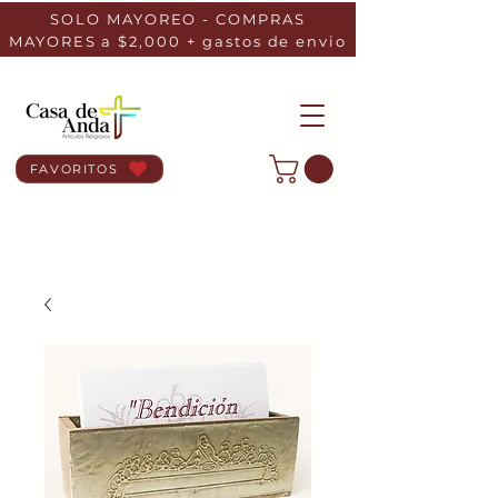
SOLO MAYOREO - COMPRAS
MAYORES a $2,000 + gastos de envio
FAVORITOS