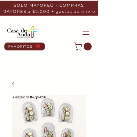
SOLO MAYOREO - COMPRAS
MAYORES a $2,000 + gastos de envio
FAVORITOS