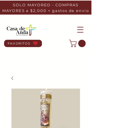
SOLO MAYOREO - COMPRAS
MAYORES a $2,000 + gastos de envio
FAVORITOS