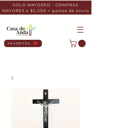
SOLO MAYOREO - COMPRAS
MAYORES a $2,000 + gastos de envio
FAVORITOS