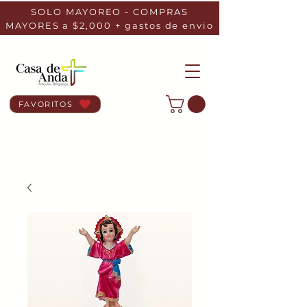
SOLO MAYOREO - COMPRAS
MAYORES a $2,000 + gastos de envio
FAVORITOS