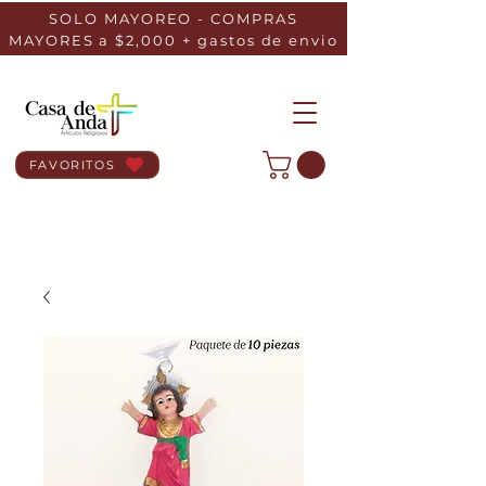
SOLO MAYOREO - COMPRAS
MAYORES a $2,000 + gastos de envio
FAVORITOS