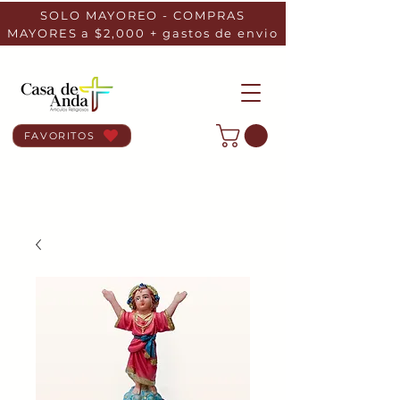
SOLO MAYOREO - COMPRAS
MAYORES a $2,000 + gastos de envio
FAVORITOS