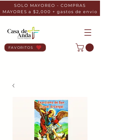
SOLO MAYOREO - COMPRAS
MAYORES a $2,000 + gastos de envio
FAVORITOS