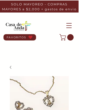
SOLO MAYOREO - COMPRAS
MAYORES a $2,000 + gastos de envio
FAVORITOS