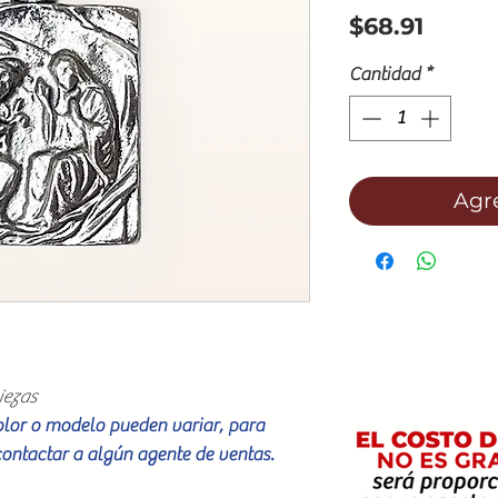
Preci
$68.91
Cantidad
*
Agre
iezas
color o modelo pueden variar, para
contactar a algún agente de ventas.