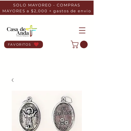
SOLO MAYOREO - COMPRAS
MAYORES a $2,000 + gastos de envio
FAVORITOS