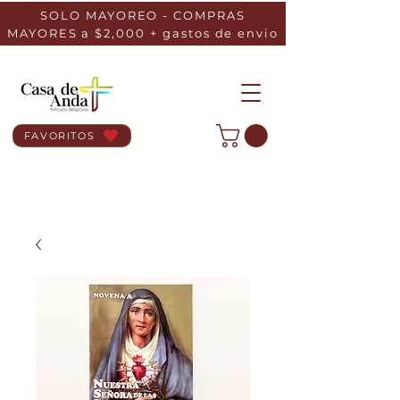
SOLO MAYOREO - COMPRAS
MAYORES a $2,000 + gastos de envio
FAVORITOS