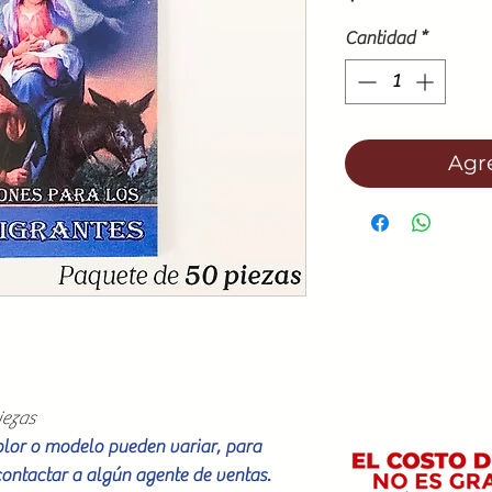
Cantidad
*
Agre
iezas
color o modelo pueden variar, para
contactar a algún agente de ventas.