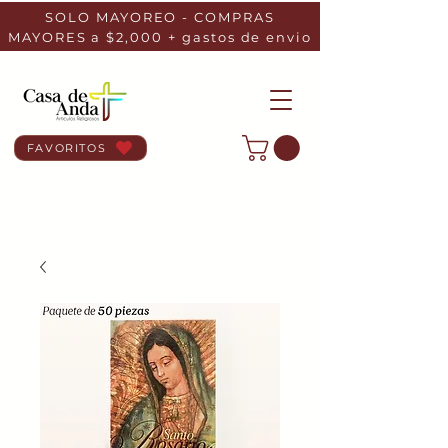
SOLO MAYOREO - COMPRAS
MAYORES a $2,000 + gastos de envio
FAVORITOS