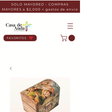
SOLO MAYOREO - COMPRAS
MAYORES a $2,000 + gastos de envio
FAVORITOS