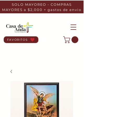
SOLO MAYOREO - COMPRAS
MAYORES a $2,000 + gastos de envio
FAVORITOS