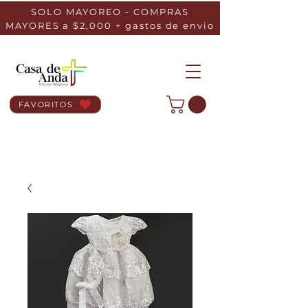
SOLO MAYOREO - COMPRAS
MAYORES a $2,000 + gastos de envio
FAVORITOS