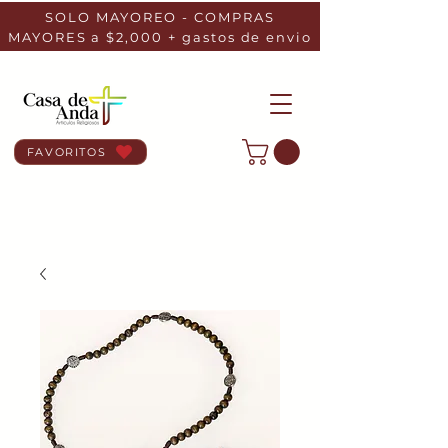
SOLO MAYOREO - COMPRAS
MAYORES a $2,000 + gastos de envio
FAVORITOS