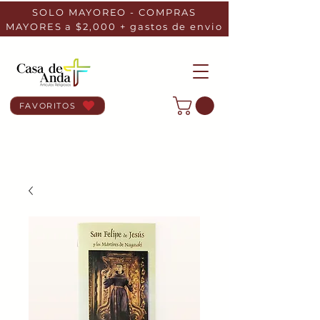
SOLO MAYOREO - COMPRAS
MAYORES a $2,000 + gastos de envio
FAVORITOS