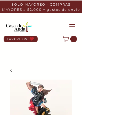
SOLO MAYOREO - COMPRAS
MAYORES a $2,000 + gastos de envio
FAVORITOS