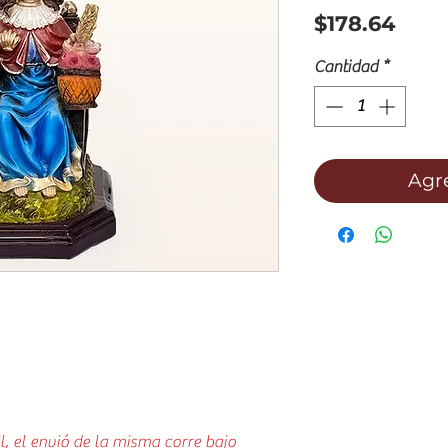
Prec
$178.64
Cantidad
*
Agre
l, el envió de la misma corre bajo