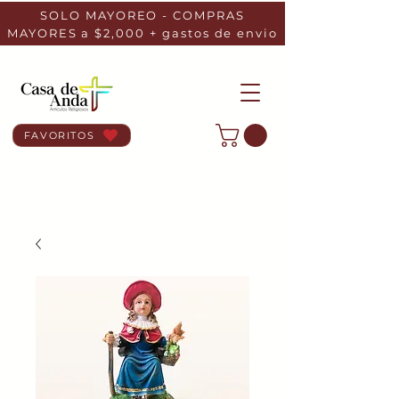
SOLO MAYOREO - COMPRAS
MAYORES a $2,000 + gastos de envio
FAVORITOS