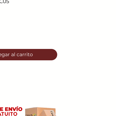
C05
io
gar al carrito