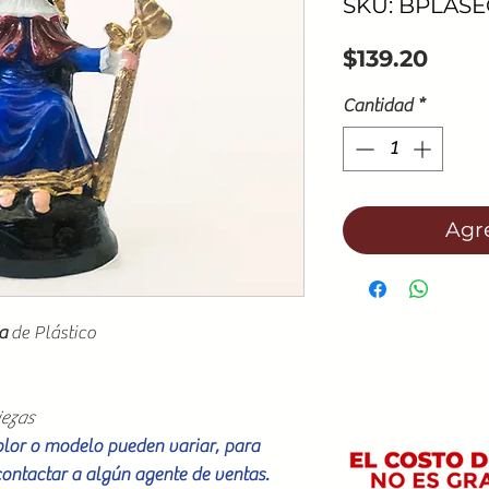
SKU: BPLASE
Prec
$139.20
Cantidad
*
Agre
ha
de Plástico
iezas
color o modelo pueden variar, para
contactar a algún agente de ventas.