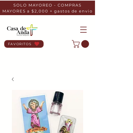
SOLO MAYOREO - COMPRAS
MAYORES a $2,000 + gastos de envio
FAVORITOS