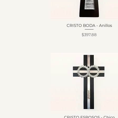
CRISTO BODA - Anillos
Precio
$397.88
CRISTO ESPOSOS - Chico