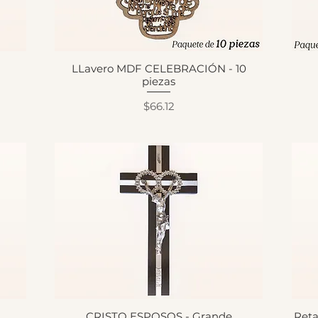
LLavero MDF CELEBRACIÓN - 10
piezas
Precio
$66.12
CRISTO ESPOSOS - Grande
Ret