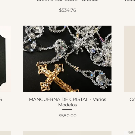
Precio
$534.76
S
MANCUERNA DE CRISTAL - Varios
CA
Modelos
Precio
$580.00