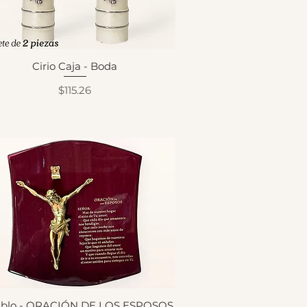
Cirio Caja - Boda
Precio
$115.26
ablo - ORACIÓN DE LOS ESPOSOS