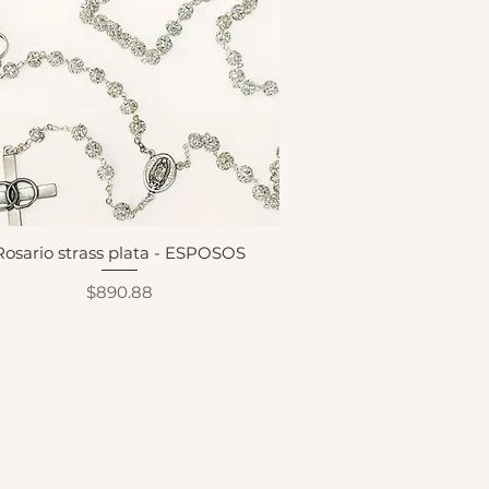
Rosario strass plata - ESPOSOS
Precio
$890.88