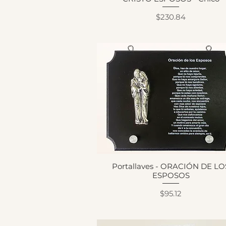
Precio
$230.84
Portallaves - ORACIÓN DE LO
ESPOSOS
Precio
$95.12