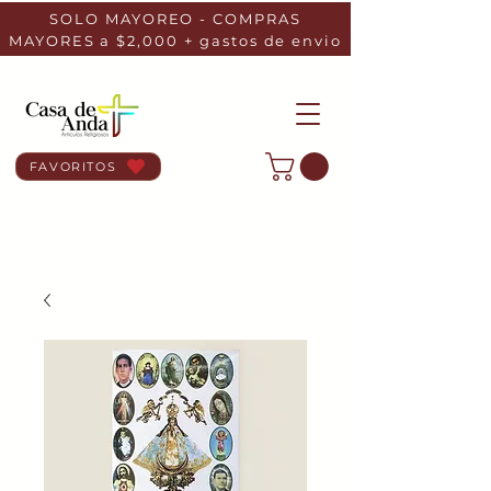
SOLO MAYOREO - COMPRAS
MAYORES a $2,000 + gastos de envio
FAVORITOS