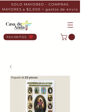
SOLO MAYOREO - COMPRAS
MAYORES a $2,000 + gastos de envio
FAVORITOS