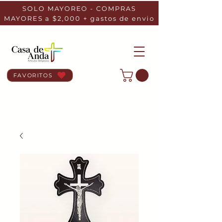
SOLO MAYOREO - COMPRAS
MAYORES a $2,000 + gastos de envio
FAVORITOS