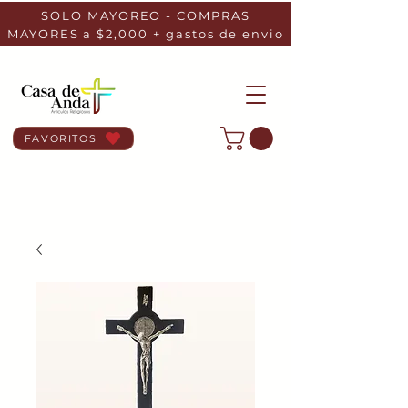
SOLO MAYOREO - COMPRAS
MAYORES a $2,000 + gastos de envio
FAVORITOS