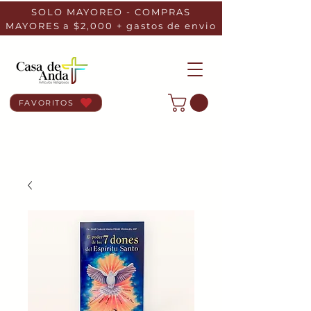
SOLO MAYOREO - COMPRAS
MAYORES a $2,000 + gastos de envio
FAVORITOS