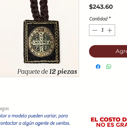
Prec
$243.60
Cantidad
*
Agre
iezas
color o modelo pueden variar, para
contactar a algún agente de ventas.