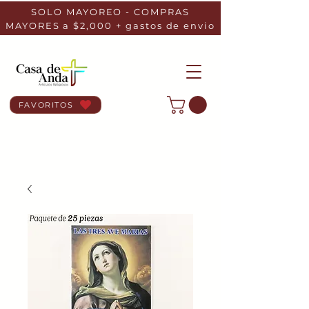
SOLO MAYOREO - COMPRAS
MAYORES a $2,000 + gastos de envio
FAVORITOS