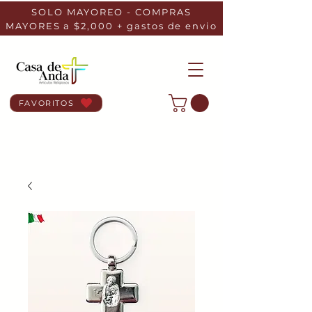
SOLO MAYOREO - COMPRAS
MAYORES a $2,000 + gastos de envio
FAVORITOS