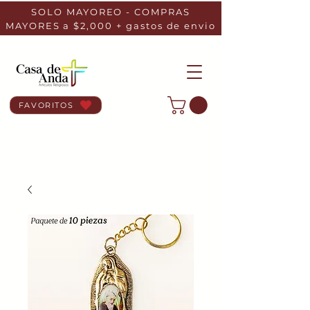
SOLO MAYOREO - COMPRAS
MAYORES a $2,000 + gastos de envio
FAVORITOS