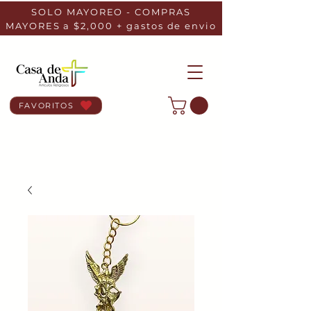
SOLO MAYOREO - COMPRAS
MAYORES a $2,000 + gastos de envio
FAVORITOS