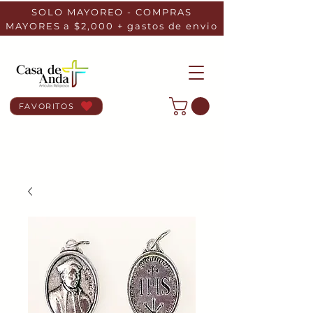
SOLO MAYOREO - COMPRAS
MAYORES a $2,000 + gastos de envio
FAVORITOS