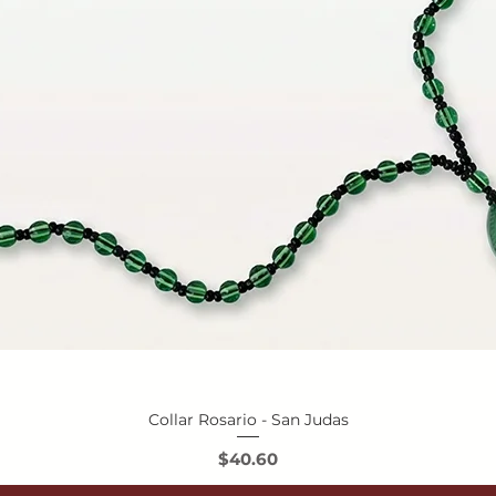
Collar Rosario - San Judas
Vista rápida
Precio
$40.60