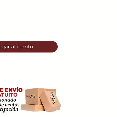
o
gar al carrito