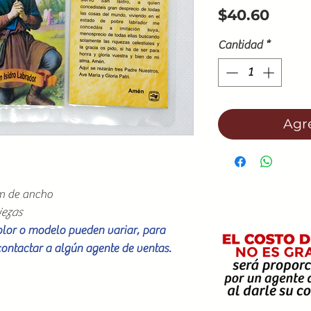
Preci
$40.60
Cantidad
*
Agre
cm de ancho
iezas
color o modelo pueden variar, para
contactar a algún agente de ventas.