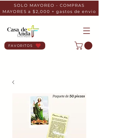
SOLO MAYOREO - COMPRAS
MAYORES a $2,000 + gastos de envio
FAVORITOS