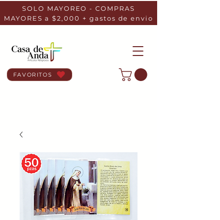
SOLO MAYOREO - COMPRAS
MAYORES a $2,000 + gastos de envio
FAVORITOS