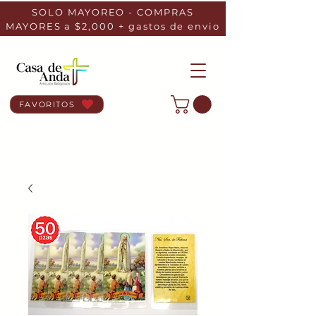
SOLO MAYOREO - COMPRAS
MAYORES a $2,000 + gastos de envio
FAVORITOS