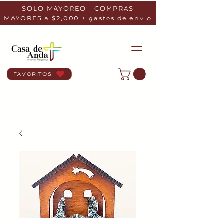
SOLO MAYOREO - COMPRAS
MAYORES a $2,000 + gastos de envio
FAVORITOS