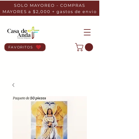
SOLO MAYOREO - COMPRAS
MAYORES a $2,000 + gastos de envio
FAVORITOS