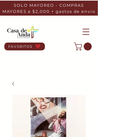
SOLO MAYOREO - COMPRAS
MAYORES a $2,000 + gastos de envio
FAVORITOS