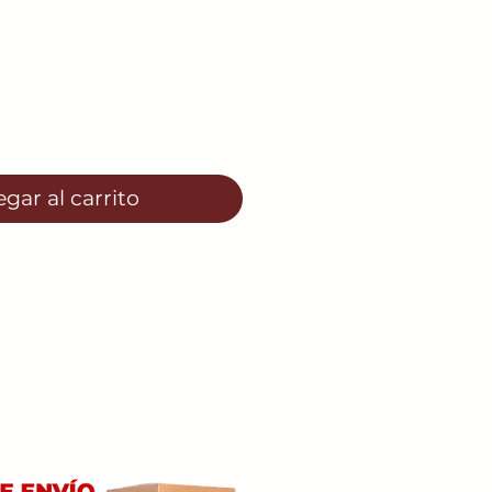
io
gar al carrito