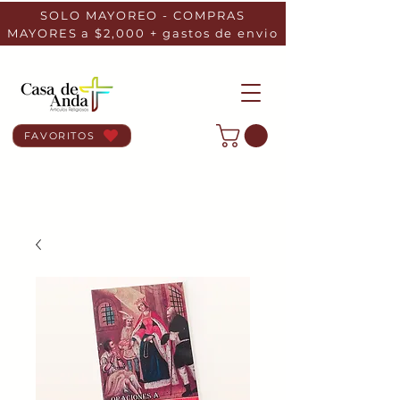
SOLO MAYOREO - COMPRAS
MAYORES a $2,000 + gastos de envio
FAVORITOS