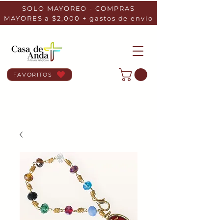
SOLO MAYOREO - COMPRAS
MAYORES a $2,000 + gastos de envio
FAVORITOS