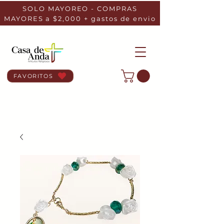
SOLO MAYOREO - COMPRAS
MAYORES a $2,000 + gastos de envio
FAVORITOS