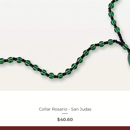
Collar Rosario - San Judas
Vista rápida
Precio
$40.60