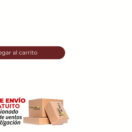
o
gar al carrito