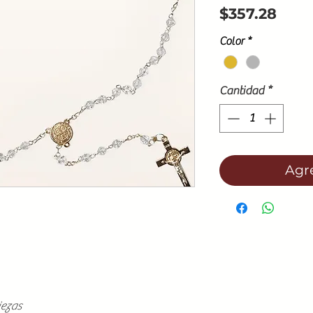
Prec
$357.28
Color
*
Cantidad
*
Agre
iezas